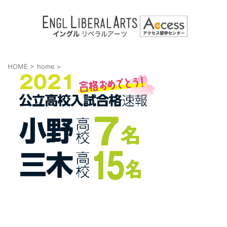
HOME
>
home
>