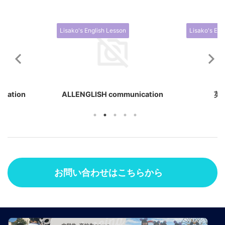
Lisako's English Lesson
Lisako's Eng
cation
ALLENGLISH communication
英
お問い合わせはこちらから